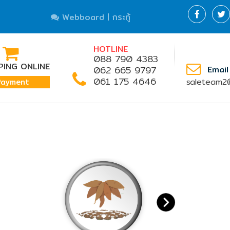
Webboard | กระทู้
HOTLINE
088 790 4383
ING ONLINE
062 665 9797
Email
061 175 4646
saleteam2@
Payment