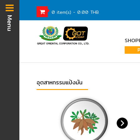
0 item(s) - 0.00 THB
Menu
Homepage
SHOPP
Waste
Water
Equipment
Pump
&
อุตสาหกรรมแป้งมัน
Valve
(อุปกรณ์
บำบัด
น้ำ
เสีย,
ปั๊ม
และ
วาล์ว)