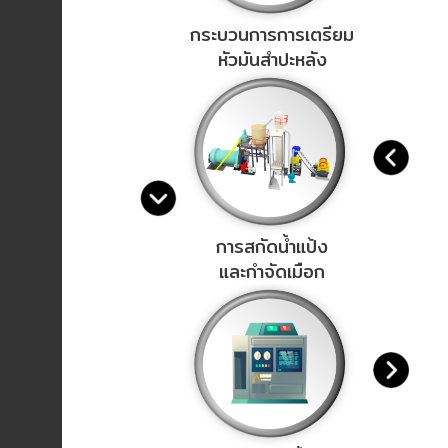
กระบวนการการเตรียม
ENVIRONMENT
หัวมันสำปะหลัง
&
Antipollution
(สิ่ง
แวดล้อม
และ
ระบบ
ป้องกัน
มลพิษ)
การสกัดน้ำแป้ง
และกำจัดเมือก
INSTRUMENT
&
AUTOMATIONS
(อุปกรณ์
วัด
คุม
และ
ระบบ