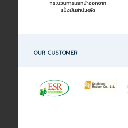
อัตโนมัติ)
กระบวนการแยกน้ำออกจาก
แป้งมันสำปะหลัง
เครื่อง
วัด
คุณภาพ
น้ำ
และ
OUR CUSTOMER
เซ็นเซอร์
(Water
Analyzer
&
Sensors)
FAN
,
BLOWER
,
PNEUMATIC
&