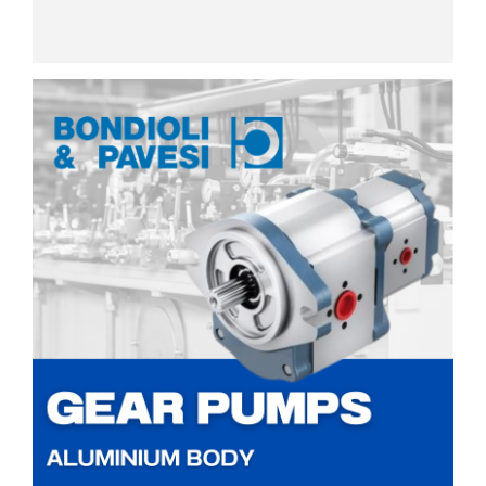
ปก
รณ์
อื่นๆ)
Projects
Services
Repair
request
Reference
News
&
Activity