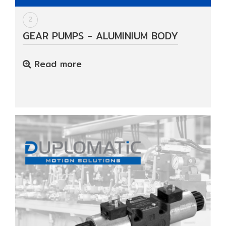
2
Data
GEAR PUMPS - ALUMINIUM BODY
Center
Read more
Document
About
Us
Contact
Us
Our
Customer