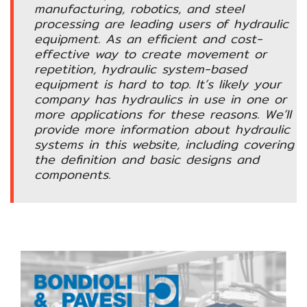
อัตโนมัติ)
manufacturing, robotics, and steel
processing are leading users of hydraulic
equipment. As an efficient and cost-
เครื่อง
effective way to create movement or
วัด
repetition, hydraulic system-based
คุณภาพ
equipment is hard to top. It’s likely your
น้ำ
company has hydraulics in use in one or
และ
more applications for these reasons. We’ll
เซ็นเซอร์
provide more information about hydraulic
(Water
systems in this website, including covering
Analyzer
the definition and basic designs and
&
components.
Sensors)
FAN
,
BLOWER
,
PNEUMATIC
&