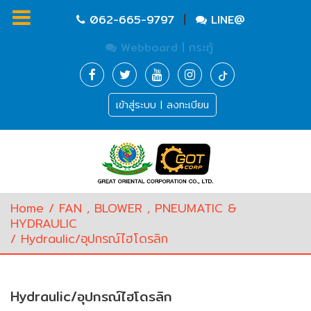
|
062-665-9797
LINE@
Webboard | กระทู้
Homepage
เข้าสู่ระบบ | ลงทะเบียน
Waste
Water
Equipment
Pump
&
Valve
(อุปกรณ์
Home
/
FAN , BLOWER , PNEUMATIC &
บำบัด
HYDRAULIC
น้ำ
/ Hydraulic/อุปกรณ์ไฮโดรลิก
เสีย,
ปั๊ม
และ
วาล์ว)
Hydraulic/อุปกรณ์ไฮโดรลิก