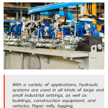
ENVIRONMENT
&
Antipollution
(สิ่ง
แวดล้อม
และ
ระบบ
ป้องกัน
มลพิษ)
INSTRUMENT
&
AUTOMATIONS
(อุปกรณ์
With a variety of applications, hydraulic
วัด
systems are used in all kinds of large and
คุม
small industrial settings, as well as
และ
buildings, construction equipment, and
ระบบ
vehicles. Paper mills, logging,