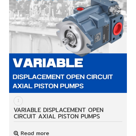
HYDRAULIC
POWER
TRANSMISSION
(มอเตอร์
เกียร์
และ
ระบบ
ส่ง
กำลัง)
CONVEYOR
(โซ่
1
และ
VARIABLE DISPLACEMENT OPEN
สายพาน
CIRCUIT AXIAL PISTON PUMPS
ลำเลียง
รวม
อุ
Read more