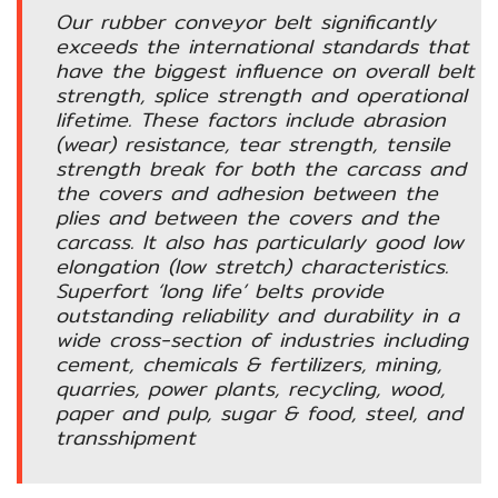
อัตโนมัติ)
Our rubber conveyor belt significantly
exceeds the international standards that
have the biggest influence on overall belt
เครื่อง
strength, splice strength and operational
วัด
lifetime. These factors include abrasion
คุณภาพ
(wear) resistance, tear strength, tensile
น้ำ
strength break for both the carcass and
และ
the covers and adhesion between the
เซ็นเซอร์
plies and between the covers and the
(Water
carcass. It also has particularly good low
Analyzer
elongation (low stretch) characteristics.
&
Superfort ‘long life’ belts provide
Sensors)
outstanding reliability and durability in a
wide cross-section of industries including
cement, chemicals & fertilizers, mining,
FAN
quarries, power plants, recycling, wood,
,
paper and pulp, sugar & food, steel, and
BLOWER
transshipment
,
PNEUMATIC
&