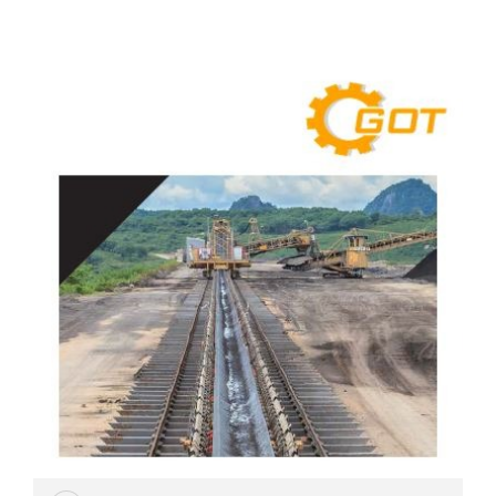
HYDRAULIC
POWER
TRANSMISSION
(มอเตอร์
เกียร์
และ
ระบบ
ส่ง
กำลัง)
CONVEYOR
(โซ่
และ
สายพาน
ลำเลียง
รวม
อุ