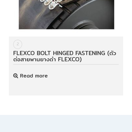
Data
Center
Document
2
FLEXCO BOLT HINGED FASTENING (ตัว
ต่อสายพานยางดำ FLEXCO)
About
Us
Read more
Contact
Us
Our
Customer