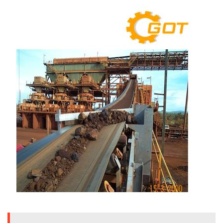
ENVIRONMENT
&
Antipollution
(สิ่ง
แวดล้อม
และ
ระบบ
ป้องกัน
มลพิษ)
INSTRUMENT
&
AUTOMATIONS
(อุปกรณ์
วัด
คุม
และ
ระบบ