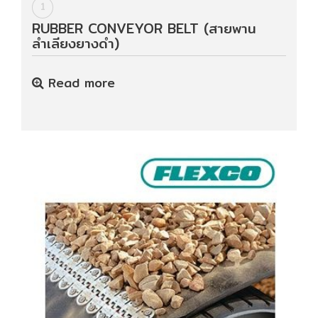
ปก
1
รณ์
RUBBER CONVEYOR BELT (สายพาน
อื่นๆ)
ลำเลียงยางดำ)
Read more
Projects
Services
Repair
request
Reference
News
&
Activity