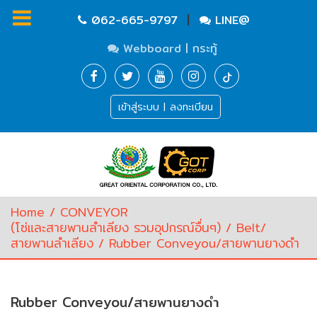
|
062-665-9797
LINE@
Webboard | กระทู้
Homepage
เข้าสู่ระบบ | ลงทะเบียน
Waste
Water
Equipment
Pump
&
Valve
(อุปกรณ์
Home
/
CONVEYOR
บำบัด
(โซ่และสายพานลำเลียง รวมอุปกรณ์อื่นๆ)
/
Belt/
น้ำ
สายพานลำเลียง
/ Rubber Conveyou/สายพานยางดำ
เสีย,
ปั๊ม
และ
วาล์ว)
Rubber Conveyou/สายพานยางดำ