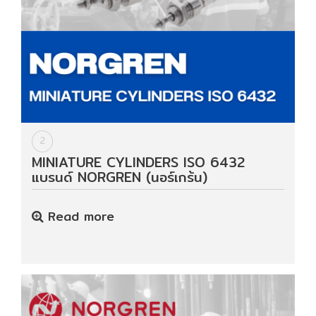
Data
Center
Document
2
About
MINIATURE CYLINDERS ISO 6432
Us
แบรนด์ NORGREN (นอร์เกร้น)
Contact
Read more
Us
Our
Customer