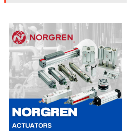
HYDRAULIC
POWER
TRANSMISSION
(มอเตอร์
เกียร์
และ
ระบบ
ส่ง
กำลัง)
CONVEYOR
(โซ่
และ
สายพาน
ลำเลียง
รวม
อุ