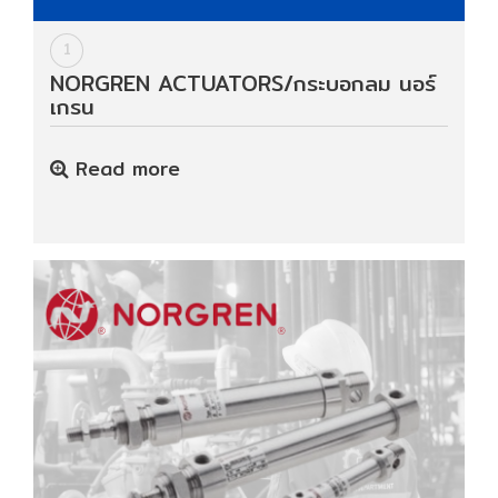
ปก
รณ์
1
อื่นๆ)
NORGREN ACTUATORS/กระบอกลม นอร์
เกรน
Projects
Read more
Services
Repair
request
Reference
News
&
Activity