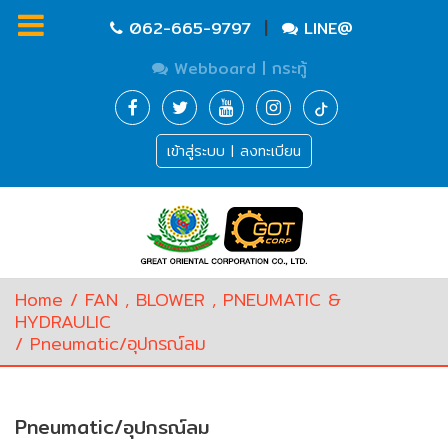
|
062-665-9797
LINE@
Webboard | กระทู้
Homepage
เข้าสู่ระบบ | ลงทะเบียน
Waste
Water
Equipment
Pump
&
Valve
(อุปกรณ์
Home
/
FAN , BLOWER , PNEUMATIC &
บำบัด
HYDRAULIC
น้ำ
/ Pneumatic/อุปกรณ์ลม
เสีย,
ปั๊ม
และ
วาล์ว)
Pneumatic/อุปกรณ์ลม