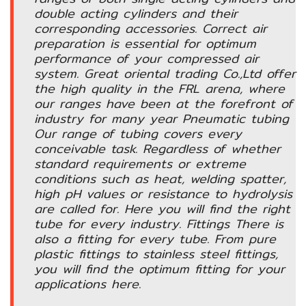
อัตโนมัติ)
double acting cylinders and their
corresponding accessories. Correct air
preparation is essential for optimum
เครื่อง
performance of your compressed air
วัด
system. Great oriental trading Co.,Ltd offer
คุณภาพ
the high quality in the FRL arena, where
น้ำ
our ranges have been at the forefront of
และ
industry for many year Pneumatic tubing
เซ็นเซอร์
Our range of tubing covers every
(Water
conceivable task. Regardless of whether
Analyzer
standard requirements or extreme
&
conditions such as heat, welding spatter,
Sensors)
high pH values or resistance to hydrolysis
are called for. Here you will find the right
tube for every industry. Fittings There is
FAN
also a fitting for every tube. From pure
,
plastic fittings to stainless steel fittings,
BLOWER
you will find the optimum fitting for your
,
applications here.
PNEUMATIC
&