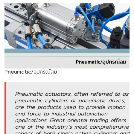
ENVIRONMENT
&
Antipollution
(สิ่ง
แวดล้อม
และ
ระบบ
ป้องกัน
มลพิษ)
Pneumatic/อุปกรณ์ลม
INSTRUMENT
&
Pneumatic actuators, often referred to as
AUTOMATIONS
pneumatic cylinders or pneumatic drives,
(อุปกรณ์
are the products used to provide motion
วัด
and force to industrial automation
คุม
applications. Great oriental trading offers
และ
one of the industry’s most comprehensive
ระบบ
ranges of both single acting cylinders and