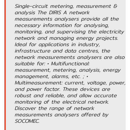
อัตโนมัติ)
Single-circuit metering, measurement &
analysis The DIRIS A network
measurements analysers provide all the
เครื่อง
necessary information for analysing,
วัด
monitoring, and supervising the electricity
คุณภาพ
network and managing energy projects.
น้ำ
Ideal for applications in industry,
และ
infrastructure and data centres, the
เซ็นเซอร์
network measurements analysers are also
(Water
suitable for: • Multifunctional:
Analyzer
measurement, metering, analysis, energy
&
management, alarms, etc. ; •
Sensors)
Multimeasurement: current, voltage, power,
and power factor. These devices are
robust and reliable, and allow accurate
FAN
monitoring of the electrical network.
,
Discover the range of network
BLOWER
measurements analysers offered by
,
SOCOMEC.
PNEUMATIC
&