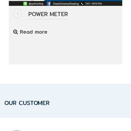
ปก
รณ์
POWER METER
1
อื่นๆ)
Read more
Projects
Services
Repair
request
Reference
OUR CUSTOMER
News
&
Activity