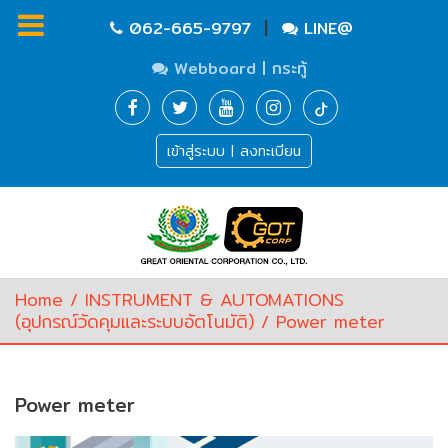
|
062-665-9797
LINE@
Webboard | กระทู้
Homepage
เข้าสู่ระบบ | ลงทะเบียน
Waste
Water
Equipment
Pump
&
Valve
(อุปกรณ์
Home
/
INSTRUMENT & AUTOMATIONS
บำบัด
(อุปกรณ์วัดคุมและระบบอัตโนมัติ)
/ Power meter
น้ำ
เสีย,
ปั๊ม
และ
Power meter
วาล์ว)