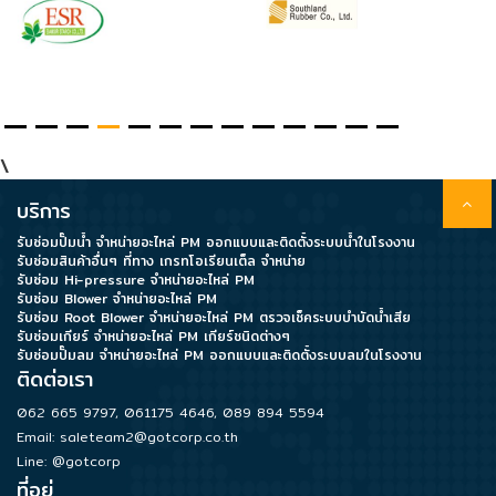
Data
Center
Document
\
บริการ
About
รับซ่อมปั๊มน้ำ จำหน่ายอะไหล่ PM ออกแบบและติดตั้งระบบน้ำในโรงงาน
Us
รับซ่อมสินค้าอื่นๆ ที่ทาง เกรทโอเรียนเต็ล จำหน่าย
รับซ่อม Hi-pressure จำหน่ายอะไหล่ PM
รับซ่อม Blower จำหน่ายอะไหล่ PM
รับซ่อม Root Blower จำหน่ายอะไหล่ PM ตรวจเช็คระบบบำบัดน้ำเสีย
Contact
รับซ่อมเกียร์ จำหน่ายอะไหล่ PM เกียร์ชนิดต่างๆ
Us
รับซ่อมปั๊มลม จำหน่ายอะไหล่ PM ออกแบบและติดตั้งระบบลมในโรงงาน
ติดต่อเรา
062 665 9797
,
061175 4646
,
089 894 5594
Our
Email:
saleteam2@gotcorp.co.th
Customer
Line: @gotcorp
ที่อยู่