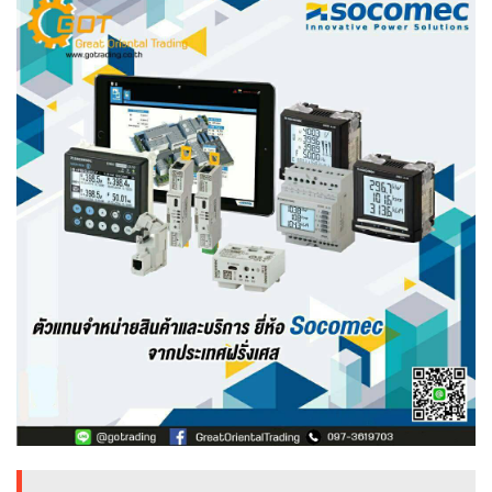
ENVIRONMENT
&
Antipollution
(สิ่ง
แวดล้อม
และ
ระบบ
ป้องกัน
มลพิษ)
INSTRUMENT
&
AUTOMATIONS
(อุปกรณ์
วัด
คุม
และ
ระบบ