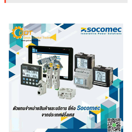
HYDRAULIC
POWER
TRANSMISSION
(มอเตอร์
เกียร์
และ
ระบบ
ส่ง
กำลัง)
CONVEYOR
(โซ่
และ
สายพาน
ลำเลียง
รวม
อุ