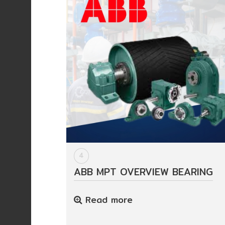
ปก
รณ์
อื่นๆ)
Projects
Services
Repair
request
4
Reference
ABB MPT OVERVIEW BEARING
Read more
News
&
Activity