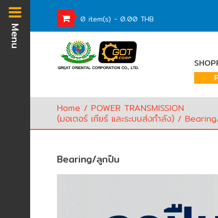
0 item(s) - 0.00 THB
Menu
Homepage
SHOPP
Waste
Water
Equipment
Home
/
POWER TRANSMISSION
Pump
(มอเตอร์ เกียร์ และระบบส่งกำลัง)
/ Bearing/
&
Valve
(อุปกรณ์
บำบัด
Bearing/ลูกปืน
น้ำ
เสีย,
ปั๊ม
และ
วาล์ว)