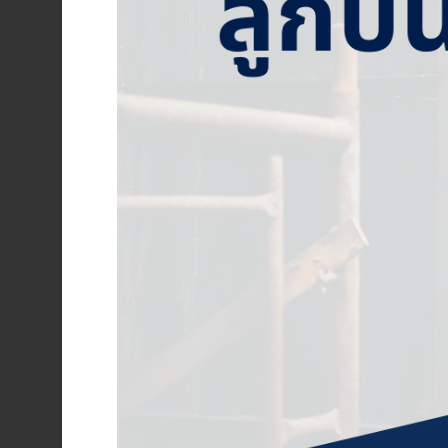
ENVIRONMENT
&
Antipollution
(สิ่ง
แวดล้อม
และ
ระบบ
ป้องกัน
มลพิษ)
INSTRUMENT
&
AUTOMATIONS
(อุปกรณ์
วัด
คุม
และ
ระบบ