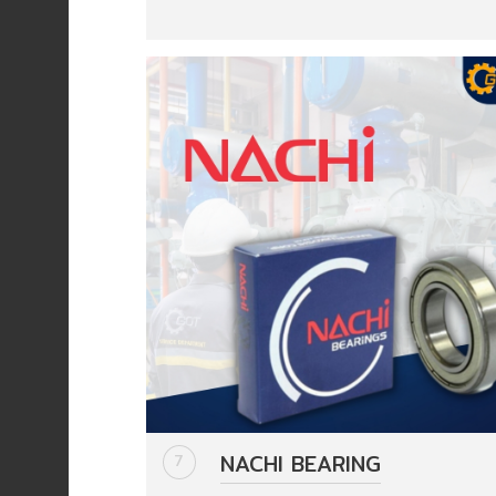
Data
Center
Document
About
Us
Contact
Us
Our
Customer
NACHI BEARING
7