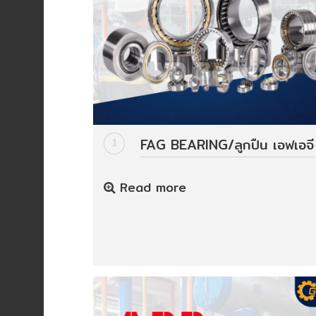
HYDRAULIC
POWER
TRANSMISSION
(มอเตอร์
เกียร์
และ
ระบบ
FAG BEARING/ลูกปืน เอฟเอจี
1
ส่ง
กำลัง)
Read more
CONVEYOR
(โซ่
และ
สายพาน
ลำเลียง
รวม
อุ