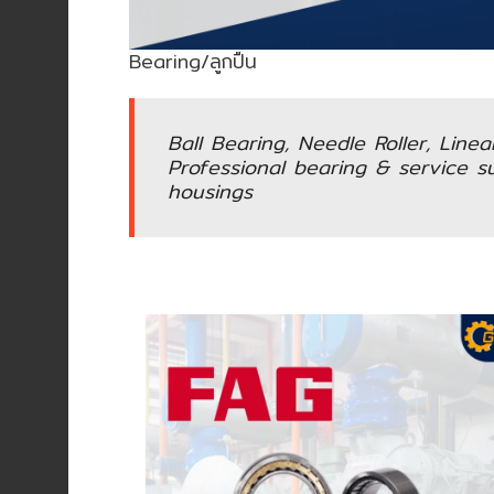
อัตโนมัติ)
Bearing/ลูกปืน
เครื่อง
วัด
คุณภาพ
Ball Bearing, Needle Roller, Line
น้ำ
Professional bearing & service sup
และ
housings
เซ็นเซอร์
(Water
Analyzer
&
Sensors)
FAN
,
BLOWER
,
PNEUMATIC
&