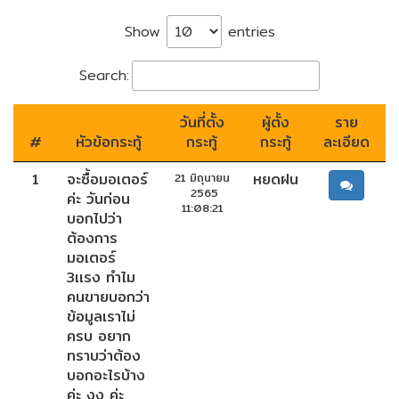
Show
entries
ENVIRONMENT
&
Antipollution
Search:
(สิ่ง
แวดล้อม
วันที่ตั้ง
ผู้ตั้ง
ราย
และ
#
หัวข้อกระทู้
กระทู้
กระทู้
ละเอียด
ระบบ
ป้องกัน
1
จะซื้อมอเตอร์
หยดฝน
21 มิถุนายน
มลพิษ)
2565
ค่ะ วันก่อน
11:08:21
บอกไปว่า
ต้องการ
INSTRUMENT
มอเตอร์
&
3เเรง ทำไม
AUTOMATIONS
คนขายบอกว่า
(อุปกรณ์
ข้อมูลเราไม่
วัด
ครบ อยาก
คุม
ทราบว่าต้อง
และ
บอกอะไรบ้าง
ระบบ
ค่ะ งง ค่ะ