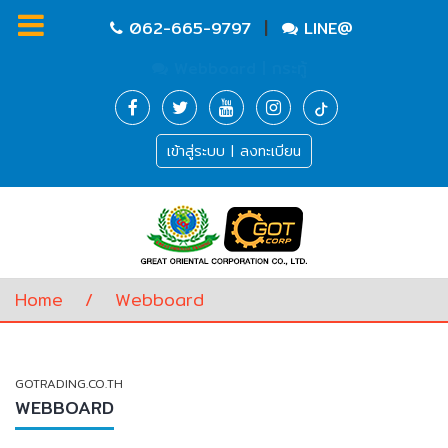
|
062-665-9797
LINE@
Webboard | กระทู้
Homepage
เข้าสู่ระบบ | ลงทะเบียน
Waste
Water
Equipment
Pump
&
Valve
(อุปกรณ์
Home
/
Webboard
บำบัด
น้ำ
เสีย,
ปั๊ม
GOTRADING.CO.TH
และ
WEBBOARD
วาล์ว)