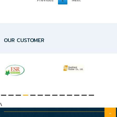
HYDRAULIC
POWER
TRANSMISSION
(มอเตอร์
เกียร์
OUR CUSTOMER
และ
ระบบ
ส่ง
กำลัง)
CONVEYOR
(โซ่
และ
สายพาน
ลำเลียง
\
รวม
อุ