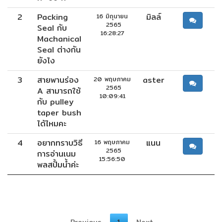
อัตโนมัติ)
2
Packing
มิลล์
16 มิถุนายน
2565
Seal กับ
16:28:27
เครื่อง
Machanical
วัด
Seal ต่างกัน
คุณภาพ
ยังไง
น้ำ
และ
3
สายพานร่อง
aster
20 พฤษภาคม
2565
เซ็นเซอร์
A สามารถใช้
10:09:41
(Water
กับ pulley
Analyzer
taper bush
&
ได้ไหมคะ
Sensors)
4
อยากทราบวิธี
แนน
16 พฤษภาคม
2565
การอ่านเนม
15:56:50
พลสปั้มน้ำค่ะ
FAN
,
BLOWER
,
PNEUMATIC
&
Previous
1
Next