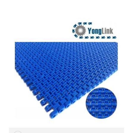
HYDRAULIC
POWER
TRANSMISSION
(มอเตอร์
เกียร์
และ
ระบบ
ส่ง
กำลัง)
CONVEYOR
(โซ่
และ
สายพาน
ลำเลียง
รวม
อุ