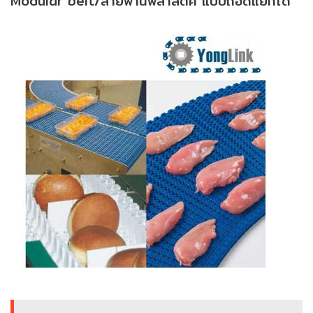
Modular belt/สายพานพลาสติค แบบถอดแยกได้
ENVIRONMENT
&
Antipollution
(สิ่ง
แวดล้อม
และ
ระบบ
ป้องกัน
มลพิษ)
INSTRUMENT
&
AUTOMATIONS
(อุปกรณ์
วัด
คุม
และ
ระบบ