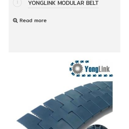
YONGLINK MODULAR BELT
ปก
1
รณ์
อื่นๆ)
Read more
Projects
Services
Repair
request
Reference
News
&
Activity