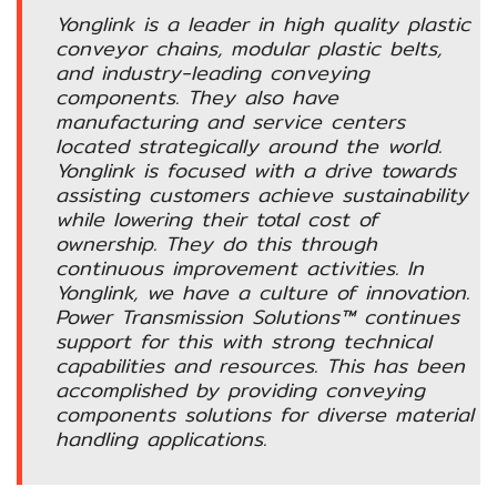
อัตโนมัติ)
Yonglink is a leader in high quality plastic
conveyor chains, modular plastic belts,
and industry-leading conveying
เครื่อง
components. They also have
วัด
manufacturing and service centers
คุณภาพ
located strategically around the world.
น้ำ
Yonglink is focused with a drive towards
และ
assisting customers achieve sustainability
เซ็นเซอร์
while lowering their total cost of
(Water
ownership. They do this through
Analyzer
continuous improvement activities. In
&
Yonglink, we have a culture of innovation.
Sensors)
Power Transmission Solutions™ continues
support for this with strong technical
capabilities and resources. This has been
FAN
accomplished by providing conveying
,
components solutions for diverse material
BLOWER
handling applications.
,
PNEUMATIC
&