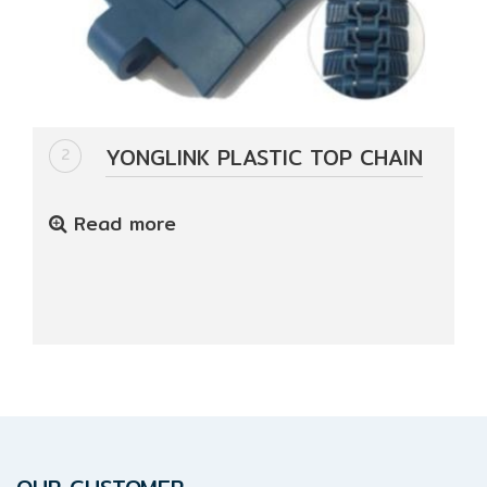
Data
Center
YONGLINK PLASTIC TOP CHAIN
2
Document
Read more
About
Us
Contact
Us
Our
Customer