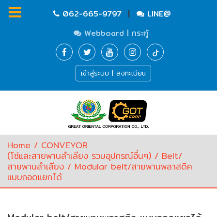
|
062-665-9797
LINE@
Webboard | กระทู้
Homepage
เข้าสู่ระบบ | ลงทะเบียน
Waste
Water
Equipment
Pump
&
Valve
(อุปกรณ์
Home
/
CONVEYOR
บำบัด
(โซ่และสายพานลำเลียง รวมอุปกรณ์อื่นๆ)
/
Belt/
น้ำ
สายพานลำเลียง
/ Modular belt/สายพานพลาสติค
เสีย,
แบบถอดแยกได้
ปั๊ม
และ
วาล์ว)