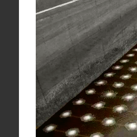
ENVIRONMENT
&
Antipollution
(สิ่ง
แวดล้อม
และ
ระบบ
ป้องกัน
มลพิษ)
INSTRUMENT
&
AUTOMATIONS
(อุปกรณ์
วัด
คุม
และ
ระบบ