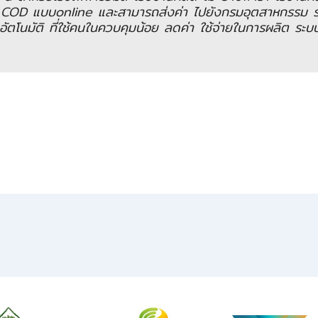
D COD แบบonline และสามารถส่งค่า ไปยังกรมอุตสาหกรรม ร
อัตโนมัติ ที่ใช้คนในควบคุมน้อย ลดค่า ใช้จ่ายในการผลิต ระ