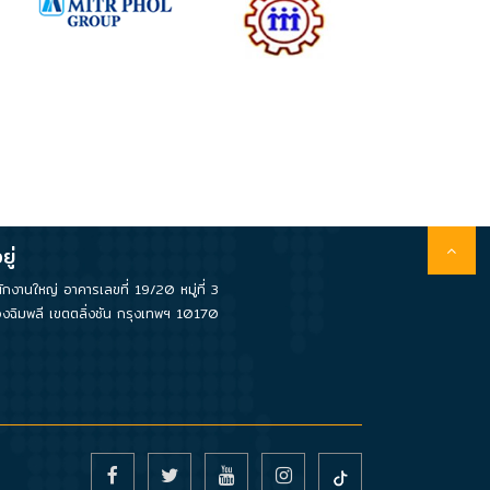
ยู่
ักงานใหญ่ อาคารเลขที่ 19/20 หมู่ที่ 3
งฉิมพลี เขตตลิ่งชัน กรุงเทพฯ 10170