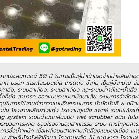
 จากประสบการณ์ 50 ปี ในการเป็นผู้นําเข้าและจําหน่ายสินค้าอ
ก บริษัท เกรทโอเรียนเต็ล เทรดดิ้ง จํากัด เป็นผู้จําหน่าย จึง
งกําลัง, ระบบลําเลียง, ระบบลําเลียง และระบบน้ำาดีและน้ำเส
ดิ้งก็ยัง สามารถ ออกแบบระบบบําบัดน้ำเสีย ระบบการจําจัดต
้นทุนในการใช้งานต่ำากว่าแบบอื่นๆระบบการ บําบัดน้ำเสี ย ชนิ
น้ำยางข้น โรงงานผลิตยางแท่ง โรงงานถุงมือ แพทย์ ระบบไบ
system ระบบบําบัดกลิ่นชนิด wet scrubber ชนิด ไบโอฟิ
ในกระบวนการผลิต ของโรงงานอุตสาหกรรม ระบบ การโหลดสารเค
การชั่งน้ำาหนัก เชื้อเพลิงบนสายพานลําเลียงแบบต่อเนื่อง แ
ุ่ น สําหรับโรงไฟฟ้าชีวมล โรงงานผลิต ไม้ ยางพารา โรงาน