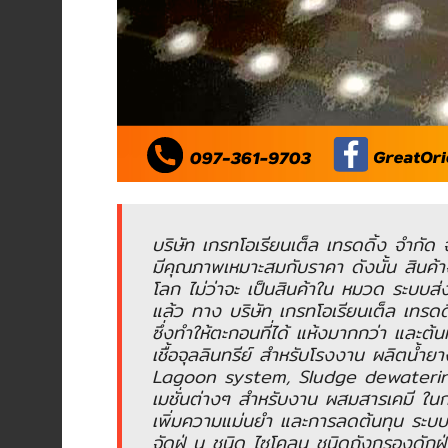
อัตโนมัติ)
เครื่อง
วัด
คุณภาพ
น้ำ
และ
เซ็นเซอร์
(Water
Analyzer
บริษัท เกรทโอเรียนเต็ล เทรดดิ้ง จํากัด
&
มีคุณภาพเหมาะสมกับราคา ดังนั้น สินค้าจา
Sensors)
โลก ไม่ว่าจะ เป็นสินค้าใน หมวด ระบบส่
แล้ว ทาง บริษัท เกรทโอเรียนเต็ล เทรด
ซึ่งทําให้ตะกอนที่ได้ แห้งมากกว่า และต
FAN
เชื้อจุลลินทรีย์ สําหรับโรงงาน ผลิต
,
Lagoon system, Sludge dewatering 
BLOWER
เมชั่นต่างๆ สําหรับงาน ผสมสารเคมี 
,
เพิ่มความแม่นยํา และการลดต้นทุน ระบบ
PNEUMATIC
จัดฝุ่ น ชนิด ไซโคลน ชนิดถังกรองดักฝ
&