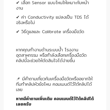
✔ เลือก Sensor แบบไหนให้เหมาะกับหน้า
HYDRAULIC
งาน
✔ ค่า Conductivity แปลงเป็น TDS ได้
POWER
จริงหรือไม่
TRANSMISSION
(มอเตอร์
✔ วิธีดูแลและ Calibrate เครื่องมือวัด
เกียร์
และ
ระบบ
หากคุณทำงานด้านระบบน้ำ โรงงาน
ส่ง
อุตสาหกรรม หรือกำลังเลือกเครื่องมือวัด
กำลัง)
คลิปนี้จะช่วยให้ตัดสินใจได้ง่ายขึ้น
CONVEYOR
📌 มีคำถามเกี่ยวกับเครื่องมือวัดหรืออยากให้
(โซ่
ทีมทำคลิปหัวข้อไหน คอมเมนต์ไว้ใต้คลิปได้
และ
เลย
สายพาน
ลำเลียง
หากมีคำถามเพิ่มเติม คอมเมนต์ไว้ใต้คลิปได้
รวม
เลยครับ
อุ