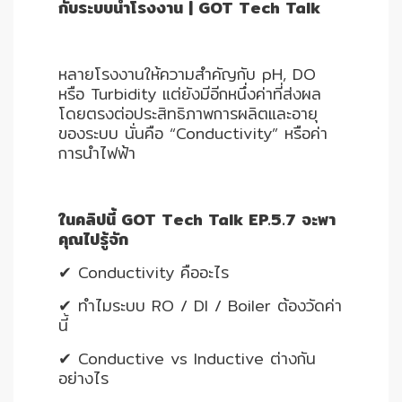
อัตโนมัติ)
กับระบบน้ำโรงงาน | GOT Tech Talk
เครื่อง
หลายโรงงานให้ความสำคัญกับ pH, DO
วัด
หรือ Turbidity แต่ยังมีอีกหนึ่งค่าที่ส่งผล
คุณภาพ
โดยตรงต่อประสิทธิภาพการผลิตและอายุ
น้ำ
ของระบบ นั่นคือ “Conductivity” หรือค่า
และ
การนำไฟฟ้า
เซ็นเซอร์
(Water
Analyzer
ในคลิปนี้ GOT Tech Talk EP.5.7 จะพา
&
คุณไปรู้จัก
Sensors)
✔ Conductivity คืออะไร
FAN
✔ ทำไมระบบ RO / DI / Boiler ต้องวัดค่า
,
นี้
BLOWER
✔ Conductive vs Inductive ต่างกัน
,
อย่างไร
PNEUMATIC
&