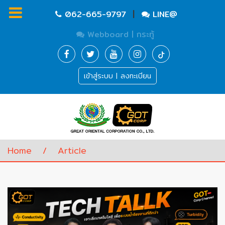
|
062-665-9797
LINE@
Webboard | กระทู้
Homepage
เข้าสู่ระบบ | ลงทะเบียน
Waste
Water
Equipment
Pump
&
Valve
(อุปกรณ์
Home
/
Article
บำบัด
น้ำ
เสีย,
ปั๊ม
และ
วาล์ว)