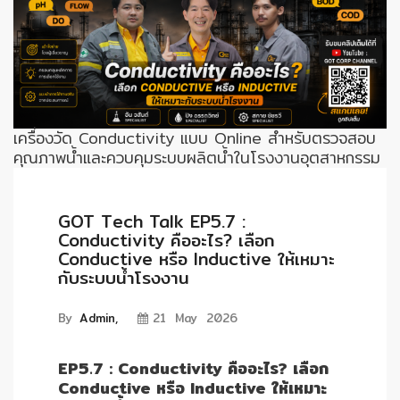
ENVIRONMENT
&
Antipollution
(สิ่ง
แวดล้อม
และ
เครื่องวัด Conductivity แบบ Online สำหรับตรวจสอบ
ระบบ
คุณภาพน้ำและควบคุมระบบผลิตน้ำในโรงงานอุตสาหกรรม
ป้องกัน
มลพิษ)
GOT Tech Talk EP5.7 :
Conductivity คืออะไร? เลือก
INSTRUMENT
Conductive หรือ Inductive ให้เหมาะ
&
กับระบบน้ำโรงงาน
AUTOMATIONS
(อุปกรณ์
By
Admin,
21 May 2026
วัด
คุม
และ
EP5.7 : Conductivity คืออะไร? เลือก
ระบบ
Conductive หรือ Inductive ให้เหมาะ