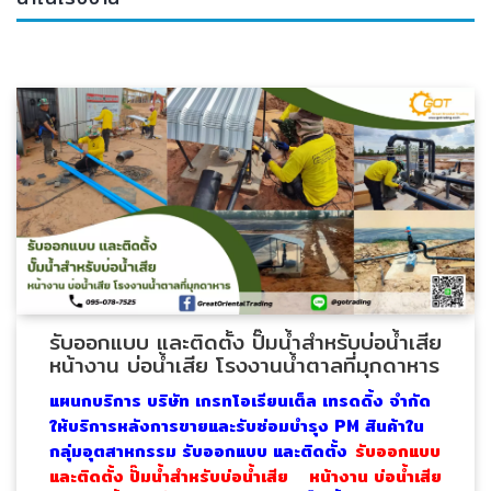
ENVIRONMENT
&
Antipollution
(สิ่ง
แวดล้อม
และ
ระบบ
ป้องกัน
มลพิษ)
INSTRUMENT
&
รับออกแบบ และติดตั้ง ปั๊มน้ำสำหรับบ่อน้ำเสีย
AUTOMATIONS
หน้างาน บ่อน้ำเสีย โรงงานน้ำตาลที่มุกดาหาร
(อุปกรณ์
แผนกบริการ บริษัท เกรทโอเรียนเต็ล เทรดดิ้ง จำกัด
วัด
คุม
ให้บริการหลังการขายและรับซ่อมบำรุง PM สินค้าใน
และ
กลุ่มอุตสาหกรรม รับออกแบบ และติดตั้ง
รับออกแบบ
ระบบ
และติดตั้ง ปั๊มน้ำสำหรับบ่อน้ำเสีย หน้างาน บ่อน้ำเสีย