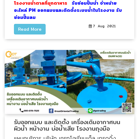
อัตโนมัติ)
โรงงานน้ำตาลที่มุกดาหาร
รับซ่อมปั๊มน้ำ จำหน่าย
อะไหล่ PM ออกแบบและติดตั้งระบบน้ำในโรงงาน รับ
ซ่อมปั๊มลม
เครื่อง
7 Aug 2021
วัด
Read More
คุณภาพ
น้ำ
และ
เซ็นเซอร์
(Water
Analyzer
&
Sensors)
FAN
,
BLOWER
รับออกแบบ และติดตั้ง เครื่องเติมอากาศบน
,
ผิวน้ำ หน้างาน บ่อน้ำเสีย โรงงานถุงมือ
PNEUMATIC
แผนกบริการ บริษัท เกรทโอเรียนเต็ล เทรดดิ้ง
&