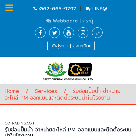
|
062-665-9797
LINE@
Webboard | กระทู้
Homepage
เข้าสู่ระบบ | ลงทะเบียน
Waste
Water
Equipment
Pump
&
Valve
(อุปกรณ์
Home
/
Services
/
รับซ่อมปั๊มน้ำ จำหน่าย
บำบัด
อะไหล่ PM ออกแบบและติดตั้งระบบน้ำในโรงงาน
น้ำ
เสีย,
ปั๊ม
และ
GOTRADING.CO.TH
วาล์ว)
รับซ่อมปั๊มน้ำ จำหน่ายอะไหล่ PM ออกแบบและติดตั้งระบบ
น้ำในโรงงาน