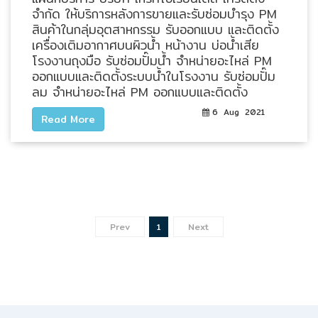
จำกัด ให้บริการหลังการขายและรับซ่อมบำรุง PM
HYDRAULIC
สินค้าในกลุ่มอุตสาหกรรม รับออกแบบ และติดตั้ง
เครื่องเติมอากาศบนผิวน้ำ หน้างาน บ่อน้ำเสีย
POWER
โรงงานถุงมือ รับซ่อมปั๊มน้ำ จำหน่ายอะไหล่ PM
TRANSMISSION
ออกแบบและติดตั้งระบบน้ำในโรงงาน รับซ่อมปั๊ม
(มอเตอร์
ลม จำหน่ายอะไหล่ PM ออกแบบและติดตั้ง
เกียร์
6 Aug 2021
Read More
และ
ระบบ
ส่ง
กำลัง)
CONVEYOR
(current)
Prev
1
Next
(โซ่
และ
สายพาน
ลำเลียง
รวม
อุ