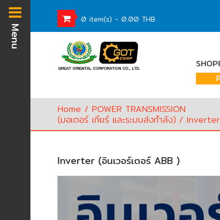
0 item(s) - 0.00 THB
Menu
Homepage
SHOPP
Waste
Water
Equipment
Home
/
POWER TRANSMISSION
Pump
(มอเตอร์ เกียร์ และระบบส่งกำลัง)
/ Inverter 
&
Valve
(อุปกรณ์
บำบัด
Inverter (อินเวอร์เตอร์ ABB )
น้ำ
เสีย,
ปั๊ม
และ
วาล์ว)