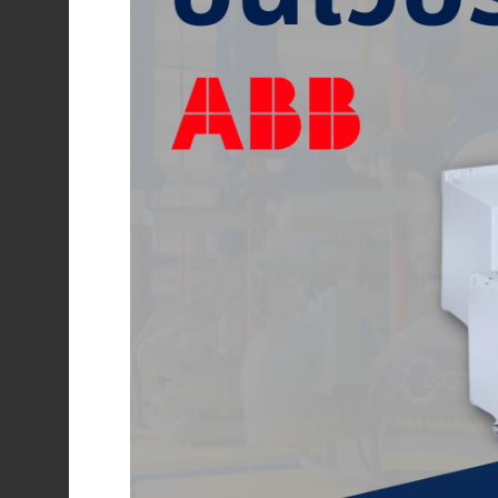
ENVIRONMENT
&
Antipollution
(สิ่ง
แวดล้อม
และ
ระบบ
ป้องกัน
มลพิษ)
INSTRUMENT
&
AUTOMATIONS
(อุปกรณ์
วัด
คุม
และ
ระบบ