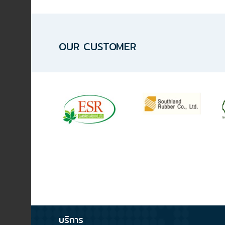
ปก
รณ์
อื่นๆ)
OUR CUSTOMER
Projects
Services
Repair
request
Reference
\
News
&
บริการ
Activity