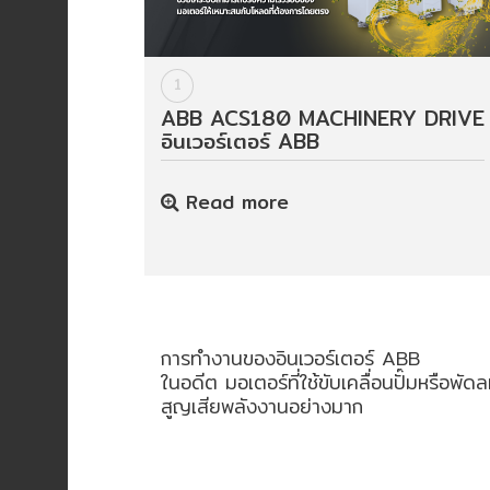
HYDRAULIC
1
POWER
TRANSMISSION
ABB ACS180 MACHINERY DRIVE
อินเวอร์เตอร์ ABB
(มอเตอร์
เกียร์
และ
Read more
ระบบ
ส่ง
กำลัง)
CONVEYOR
(โซ่
การทำงานของอินเวอร์เตอร์ ABB
และ
ในอดีต มอเตอร์ที่ใช้ขับเคลื่อนปั๊มหรื
สายพาน
สูญเสียพลังงานอย่างมาก
ลำเลียง
รวม
อุ