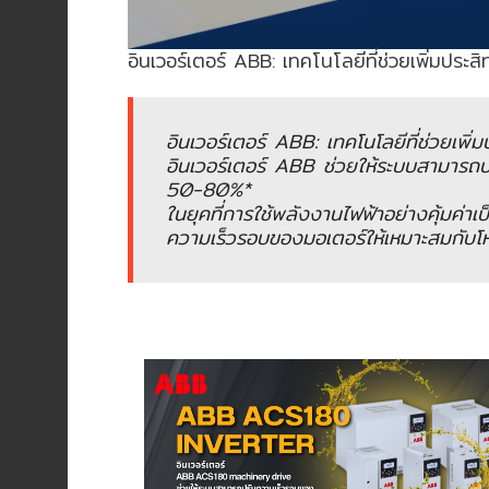
อัตโนมัติ)
อินเวอร์เตอร์ ABB: เทคโนโลยีที่ช่วยเพิ่มปร
เครื่อง
วัด
คุณภาพ
อินเวอร์เตอร์ ABB: เทคโนโลยีที่ช่วยเพ
น้ำ
อินเวอร์เตอร์ ABB ช่วยให้ระบบสามารถ
และ
50-80%*
เซ็นเซอร์
ในยุคที่การใช้พลังงานไฟฟ้าอย่างคุ้มค่า
(Water
ความเร็วรอบของมอเตอร์ให้เหมาะสมกับโ
Analyzer
&
Sensors)
FAN
,
BLOWER
,
PNEUMATIC
&