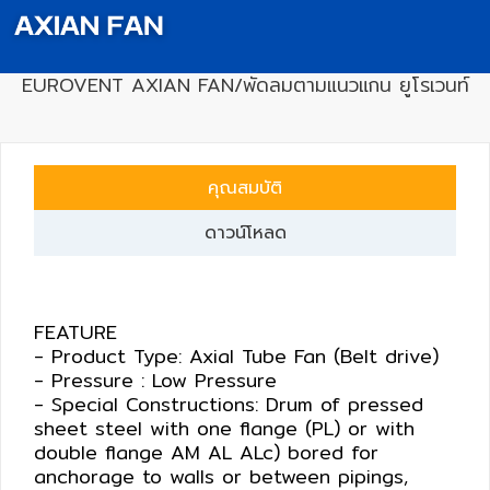
เครื่อง
EUROVENT AXIAN FAN/พัดลมตามแนวแกน ยูโรเวนท์
วัด
คุณภาพ
น้ำ
และ
คุณสมบัติ
เซ็นเซอร์
(Water
ดาวน์โหลด
Analyzer
&
Sensors)
FEATURE
- Product Type: Axial Tube Fan (Belt drive)
FAN
- Pressure : Low Pressure
,
- Special Constructions: Drum of pressed
BLOWER
sheet steel with one flange (PL) or with
,
double flange AM AL ALc) bored for
PNEUMATIC
anchorage to walls or between pipings,
&