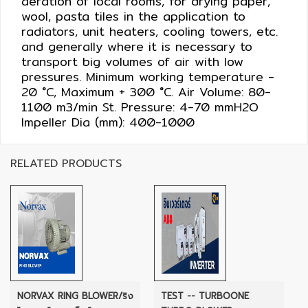
aeration of local rooms, for drying paper,
ปก
wool, pasta tiles in the application to
รณ์
radiators, unit heaters, cooling towers, etc.
อื่นๆ)
and generally where it is necessary to
transport big volumes of air with low
pressures. Minimum working temperature -
Projects
20 °C, Maximum + 300 °C. Air Volume: 80-
1100 m3/min St. Pressure: 4-70 mmH2O
Impeller Dia (mm): 400-1000
Services
RELATED PRODUCTS
Repair
request
Reference
News
&
NORVAX RING BLOWER/ริง
TEST -- TURBOONE
Activity