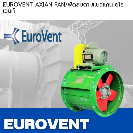
EUROVENT AXIAN FAN/พัดลมตามแนวแกน ยูโร
เวนท์
ENVIRONMENT
&
Antipollution
(สิ่ง
แวดล้อม
และ
ระบบ
ป้องกัน
มลพิษ)
INSTRUMENT
&
AUTOMATIONS
(อุปกรณ์
วัด
คุม
และ
ระบบ
อัตโนมัติ)