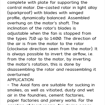
complete with plate for supporting the
HYDRAULIC
control motor. Die-casted rotor in light alloy
(sparkproof) with blades with winged
profile, dynamically balanced. Assembled
POWER
overhung on the motor’s shaft. The
TRANSMISSION
inclination of the rotor’s blades is
(มอเตอร์
adjustable when the fan is stopped from
เกียร์
the types 710 up to 1400. The direction of
และ
the air is from the motor to the rotor
ระบบ
(clockwise direction seen from the motor). It
ส่ง
is always possible to invert the airflow, i.e.
กำลัง)
from the rotor to the motor, by inverting
the motor’s rotation, this is done by
disassembling the rotor and reassembling it
CONVEYOR
overturned
(โซ่
APPLICATION
และ
- The Axial fans are suitable for sucking in
สายพาน
smokes, as well as vitiated, dusty and wet
ลำเลียง
air in the foundries, cement factories,
รวม
paper factories and joinery works. For the
อุ