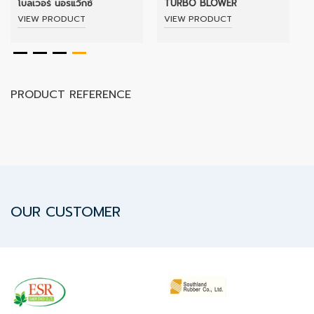
โบลเวอร์ นอรแว็กซ์
TURBO BLOWER
VIEW PRODUCT
VIEW PRODUCT
Data
Center
PRODUCT REFERENCE
Document
About
Us
Contact
OUR CUSTOMER
Us
Our
Customer