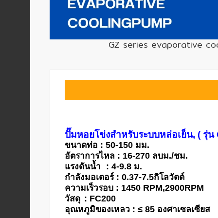
เครื่อง
วัด
GZ series evaporative co
คุณภาพ
น้ำ
และ
เซ็นเซอร์
(Water
Analyzer
&
Sensors)
ปั๊มหอยโข่งสำหรับระบบหล่อเย็น, ( รุ่น
ขนาดท่อ : 50-150 มม.
อัตราการไหล : 16-270 ลบม./ชม.
FAN
แรงดันน้ำ
: 4-9.8 ม.
,
กำลังมอเตอร์ : 0.37-7.5กิโลวัตต์
BLOWER
ความเร็วรอบ : 1450 RPM,2900RPM
,
วัสดุ
: FC200
PNEUMATIC
อุณหภูมิของเหลว : ≤ 85 องศาเซลเซียส
&