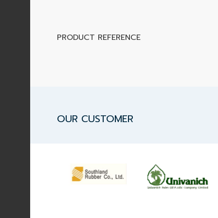
Data
PRODUCT REFERENCE
Center
Document
About
Us
OUR CUSTOMER
Contact
Us
Our
Customer