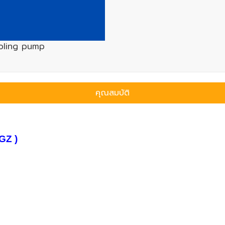
oling pump
คุณสมบัติ
 GZ )