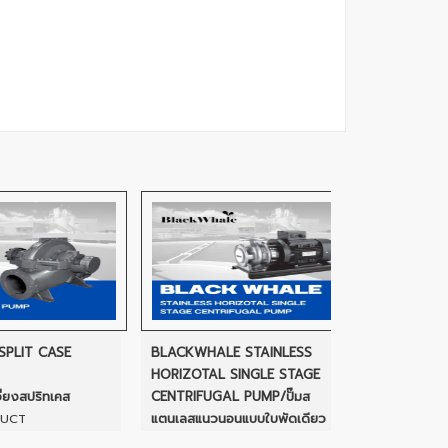
T CASE
BLACKWHALE STAINLESS
CNP STAINLESS 
HORIZOTAL SINGLE STAGE
HORIZONTAL SI
ปริทเคส
CENTRIFUGAL PUMP/ปั๊มส
PUMP/ปั๊มหอยโข่
แตนเลสแนวนอนแบบใบพัดเดียว
เตอร์ในตัว แบล๊กเ
แบล๊กเวล
VIEW PRODUCT