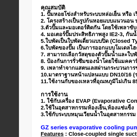
HYDRAULIC
คุณสมบัติ
1. ปั๊มหอยโข่งสำหรับระบบหล่อเย็น หรือ เรี
2. โครงสร้างเป็นรูปก้นหอยแบบแนวนอน ประ
POWER
3.ตัวปั๊มและมอเตอร์ติดกัน โดยใช้เพลาขั
TRANSMISSION
4. มอเตอร์ปั๊มประสิทธิภาพสูง IE2-3, กันน
(มอเตอร์
5.ใบพัดเป็นใบพัดเดี่ยวแบบปิด (Closed 
เกียร์
6.ใบพัดของปั๊ม เป็นการออกแบบโมเดลไฮดรอ
และ
7. สามารถเลือกวัสดุของตัวปั๊มน้ำและใบ
ระบบ
8. ป้องกันการรั่วซึมของน้ำโดยใช้แมคคา
ส่ง
9. เพลาทำจากแสตนเลสผ่านกระบวนการช
กำลัง)
10.มาตราฐานหน้าแปลนแบบ DN10/16 (
11.ใช้งานกับของเหลวที่อุณหภูมิไม่เกิน 
CONVEYOR
การใช้งาน
(โซ่
1. ใช้กับเครื่อง EVAP (Evaporative Co
และ
2.ใช้ในอุตสาหกรรมห้องเย็น,ห้องแช่แข็ง
สายพาน
3.ใช้กับระบบหมุนเวียนน้ำในอุตสาหกรรม
ลำเลียง
รวม
GZ series evaporative cooling pu
อุ
Features
: Close-coupled single sucti