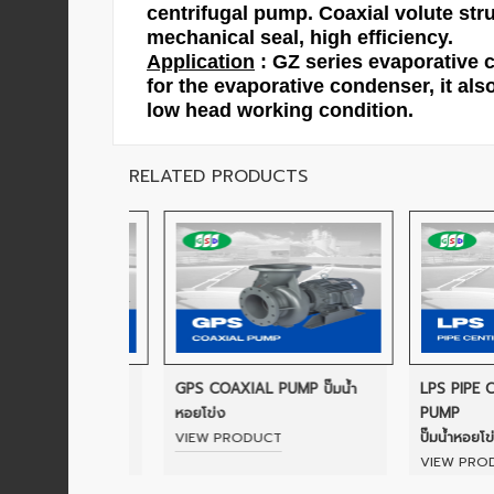
ปก
centrifugal pump. Coaxial volute stru
รณ์
mechanical seal, high efficiency.
อื่นๆ)
Application
: GZ series evaporative 
for the evaporative condenser, it als
low head working condition.
Projects
RELATED PRODUCTS
Services
Repair
request
Reference
UGAL PUMP
GPS COAXIAL PUMP ปั๊มน้ำ
LPS PIPE CENT
ิดแยกยอย,ชน
หอยโข่ง
PUMP
News
ปั๊มน้ำหอยโข่งแนว
VIEW PRODUCT
&
T
VIEW PRODUCT
Activity