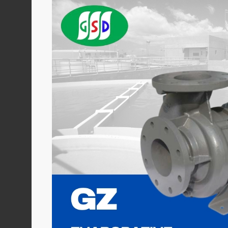
ENVIRONMENT
&
Antipollution
(สิ่ง
แวดล้อม
และ
ระบบ
ป้องกัน
มลพิษ)
INSTRUMENT
&
AUTOMATIONS
(อุปกรณ์
วัด
คุม
และ
ระบบ
อัตโนมัติ)