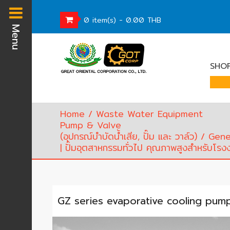
0 item(s) - 0.00 THB
Menu
Homepage
SHOP
Waste
Water
Equipment
Pump
Home
/
Waste Water Equipment
&
Pump & Valve
Valve
(อุปกรณ์บำบัดน้ำเสีย, ปั๊ม และ วาล์ว)
/
Gene
(อุปกรณ์
| ปั๊มอุตสาหกรรมทั่วไป คุณภาพสูงสำหรับโ
บำบัด
น้ำ
เสีย,
ปั๊ม
GZ series evaporative cooling pump ป
และ
วาล์ว)