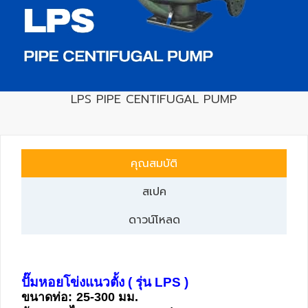
เครื่อง
วัด
คุณภาพ
น้ำ
LPS PIPE CENTIFUGAL PUMP
และ
เซ็นเซอร์
(Water
Analyzer
คุณสมบัติ
&
Sensors)
สเปค
ดาวน์โหลด
FAN
,
BLOWER
,
ปั๊มหอยโข่งแนวตั้ง ( รุ่น LPS )
PNEUMATIC
ขนาดท่อ:
25-300 มม.
&