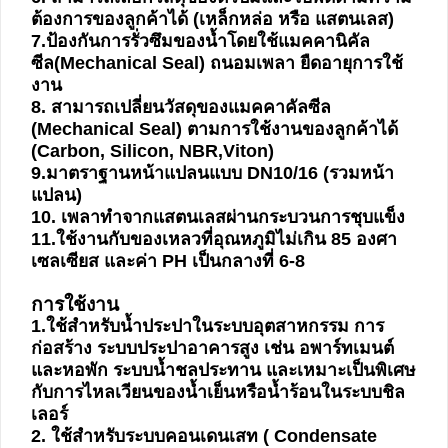
ปก
ต้องการของลูกค้าได้ (เหล็กหล่อ หรือ แสตนเลส)
รณ์
7.ป้องกันการรั่วซึมของน้ำโดยใช้แมคคานิคัล
อื่นๆ)
ซีล(Mechanical Seal) ถนอมเพลา ยืดอายุการใช้
งาน
8. สามารถเปลี่ยนวัสดุของแมคคาคัลซีล
Projects
(Mechanical Seal) ตามการใช้งานของลูกค้าได้
(Carbon, Silicon, NBR,Viton)
9.มาตราฐานหน้าแปลนแบบ DN10/16 (รวมหน้า
Services
แปลน)
10. เพลาทำจากแสตนเลสผ่านกระบวนการชุบแข็ง
11.ใช้งานกับของเหลวที่อุณหภูมิไม่เกิน 85 องศา
Repair
เซลเซียส และค่า PH เป็นกลางที่ 6-8
request
การใช้งาน
1.ใช้สำหรับน้ำประปาในระบบอุตสาหกรรม การ
Reference
ก่อสร้าง ระบบประปาอาคารสูง เช่น อพาร์ทเมนต์
และหอพัก ระบบน้ำชลประทาน และเหมาะเป็นพิเศษ
กับการไหลเวียนของน้ำเย็นหรือน้ำร้อนในระบบชิล
News
เลอร์
&
2. ใช้สำหรับระบบคอนเดนเสท ( Condensate
Activity