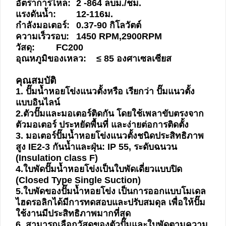
อัตราการไหล:
2 -864 ลบม./ชม.
HYDRAULIC
แรงดันน้ำ:
12-116ม.
กำลังมอเตอร์:
0.37-90 กิโลวัตต์
ความเร็วรอบ:
1450 RPM,2900RPM
POWER
วัสดุ:
FC200
TRANSMISSION
อุณหภูมิของเหลว:
≤ 85 องศาเซลเซียส
(มอเตอร์
เกียร์
คุณสมบัติ
และ
1. ปั๊มน้ำหอยโข่งแนวตั้งหรือ เรียกว่า ปั๊มแนวตั้ง
ระบบ
แบบอินไลน์
ส่ง
2.ตัวปั๊มและมอเตอร์ติดกัน โดยใช้เพลาขับตรงจาก
กำลัง)
ตัวมอเตอร์ ประหยัดพื้นที่ และง่ายต่อการติดตั้ง
3. มอเตอร์ปั๊มน้ำหอยโข่งแนวตั้งชนิดประสิทธิภาพ
สูง IE2-3 กันน้ำและฝุ่น: IP 55, ระดับฉนวน
CONVEYOR
(Insulation class F)
(โซ่
4.ใบพัดปั๊มน้ำหอยโข่งเป็นใบพัดเดี่ยวแบบปิด
และ
(Closed Type Single Suction)
สายพาน
5.ใบพัดของปั๊มน้ำหอยโข่ง เป็นการออกแบบโมเดล
ลำเลียง
ไฮดรอลิกได้มีการทดสอบและปรับสมดุล เพื่อให้ปั๊ม
รวม
ใช้งานมีประสิทธิภาพมากที่สุด
อุ
6. สามารถเลือกวัสดุของตัวปั๊มและใบพัดตามความ