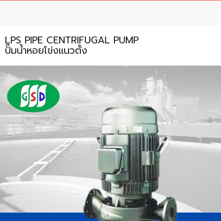
ENVIRONMENT
&
Antipollution
LPS PIPE CENTRIFUGAL PUMP
ปั๊มน้ำหอยโข่งแนวตั้ง
(สิ่ง
แวดล้อม
และ
ระบบ
ป้องกัน
มลพิษ)
INSTRUMENT
&
AUTOMATIONS
(อุปกรณ์
วัด
คุม
และ
ระบบ
อัตโนมัติ)