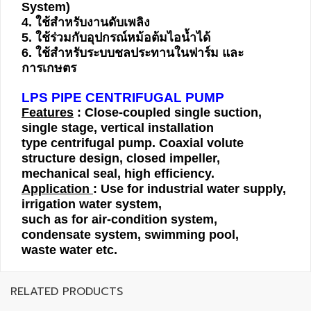
System)
4. ใช้สำหรับงานดับเพลิง
5. ใช้ร่วมกับอุปกรณ์หม้อต้มไอน้ำได้
Data
6. ใช้สำหรับระบบชลประทานในฟาร์ม และ
Center
การเกษตร
LPS PIPE CENTRIFUGAL PUMP
Document
Features
: Close-coupled single suction,
single stage, vertical installation
type centrifugal pump. Coaxial volute
About
structure design, closed impeller,
Us
mechanical seal, high efficiency.
Application
: Use for industrial water supply,
Contact
irrigation water system,
Us
such as for air-condition system,
condensate system, swimming pool,
waste water etc.
Our
Customer
RELATED PRODUCTS