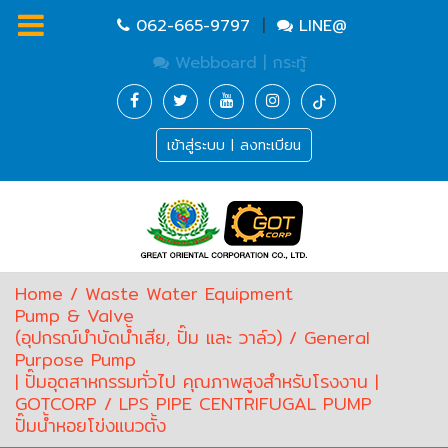
062-665-9797
|
LINE@
Webboard | กระทู้
Homepage
เข้าสู่ระบบ | ลงทะเบียน
Waste
Water
Equipment
Pump
&
Valve
(อุปกรณ์
Home
/
Waste Water Equipment
บำบัด
Pump & Valve
น้ำ
(อุปกรณ์บำบัดน้ำเสีย, ปั๊ม และ วาล์ว)
/
General
เสีย,
Purpose Pump
ปั๊ม
| ปั๊มอุตสาหกรรมทั่วไป คุณภาพสูงสำหรับโรงงาน |
และ
GOTCORP
/ LPS PIPE CENTRIFUGAL PUMP
วาล์ว)
ปั๊มน้ำหอยโข่งแนวตั้ง